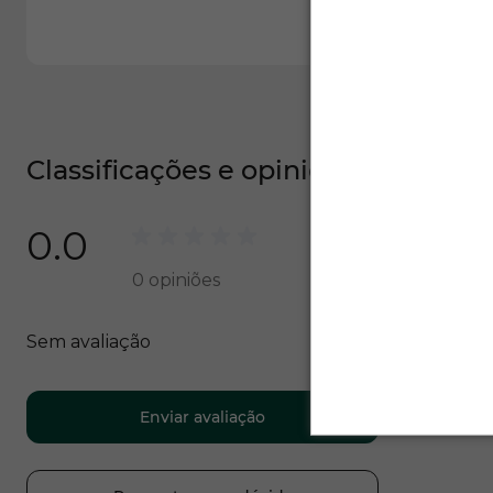
Classificações e opiniões
0.0
0
opiniões
Sem avaliação
Enviar avaliação