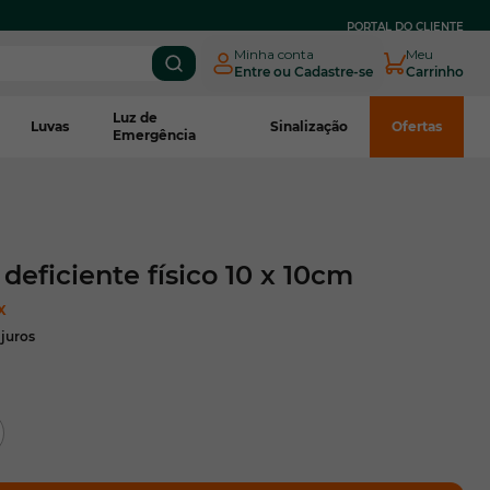
PARCELE EM
ATÉ 3X SEM JUROS
NO BOLETO CNPJ*
PORTAL DO CLIENTE
Minha conta
Meu
Entre ou Cadastre-se
Carrinho
Luz de
Luvas
Sinalização
Ofertas
Emergência
deficiente físico 10 x 10cm
X
juros