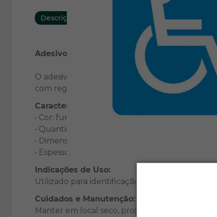
Descrição
Características
Adesivo Símbolo Deficiente Físico 10x10cm
O adesivo com o símbolo de deficiente físico é p
com regulamentações de acessibilidade. Fabricad
Características:
• Cor: fundo azul com descrição em branco, pro
• Quantidade: 01 peça.
• Dimensões: 10x10cm.
• Espessura: 0,8mm, resistente a desgaste e con
Indicações de Uso:
Utilizado para identificação em veículos de pes
Cuidados e Manutenção:
Manter em local seco, protegido do sol, umida