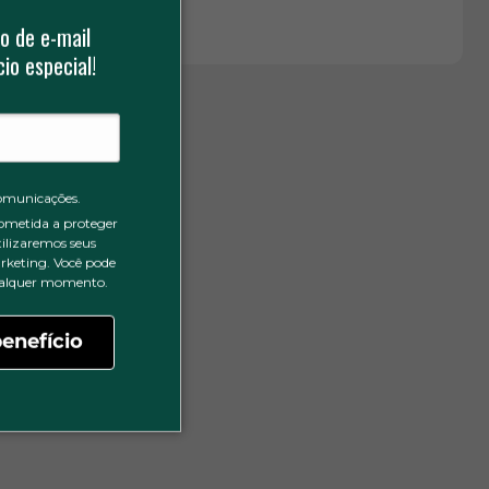
o de e-mail
io especial!
omunicações.
ometida a proteger
tilizaremos seus
rketing. Você pode
qualquer momento.
enefício