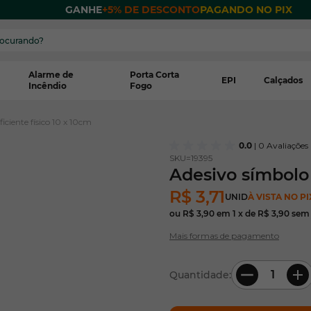
 POR
GANHE
+5% DE DESCONTO
PAGANDO NO PIX
Alarme de
Porta Corta
EPI
Calçados
Incêndio
Fogo
iciente físico 10 x 10cm
0.0
| 0 Avaliações
SKU=
19395
Adesivo símbolo 
R$ 3,71
UNID
À VISTA NO PI
ou
R$ 3,90
em
1
x de
R$ 3,90
sem 
Mais formas de pagamento
Quantidade: