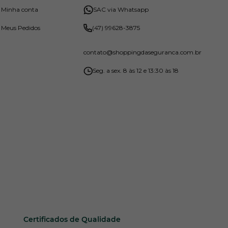
Minha conta
SAC via Whatsapp
Meus Pedidos
(47) 99628-3875
contato
@shoppingdaseguranca.com.br
Seg. a sex. 8 às 12 e 13:30 às 18
Certificados de Qualidade