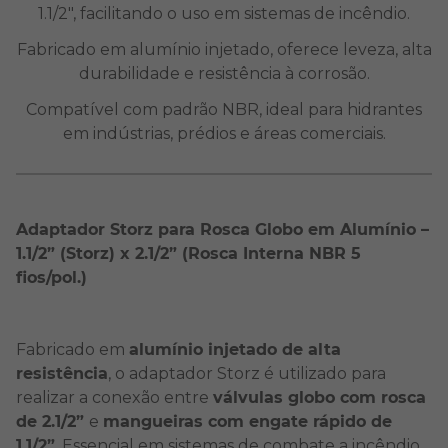
1.1/2", facilitando o uso em sistemas de incêndio.
Fabricado em alumínio injetado, oferece leveza, alta
durabilidade e resistência à corrosão.
Compatível com padrão NBR, ideal para hidrantes
em indústrias, prédios e áreas comerciais.
Adaptador Storz para Rosca Globo em Alumínio –
1.1/2” (Storz) x 2.1/2” (Rosca Interna NBR 5
fios/pol.)
Fabricado em
alumínio injetado de alta
resistência
, o adaptador Storz é utilizado para
realizar a conexão entre
válvulas globo com rosca
de 2.1/2”
e
mangueiras com engate rápido de
1.1/2”
. Essencial em sistemas de combate a incêndio,