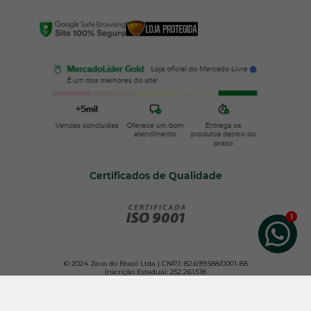
Certificados de Qualidade
© 2024 Zeus do Brasil Ltda | CNPJ: 82.699.588/0001-88
Inscrição Estadual: 252.261.518
Todos os direitos reservados. Para melhor atender nossos clientes, não vendemos por
atacado e reservamo-nos o direito de limitar, por cliente, a quantidade dos produtos
anunciados.