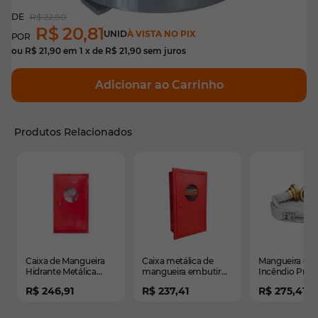
R$ 22,90
R$ 20,81
UNID
À VISTA NO PIX
ou
R$ 21,90
em
1
x de
R$ 21,90
sem juros
Adicionar ao Carrinho
Produtos Relacionados
É possível navegar pelos elementos do carrossel usando
Pressione para pular o carrossel
Pressione para ir para a navegação em carrossel
Caixa de Mangueira
Caixa metálica de
Mangueira de
Hidrante Metálica
mangueira embutir
Incêndio Predial
Sobrepor com Visor
com visor - 75 x 45 x
x 15m Tipo 1 -
R$ 246,91
R$ 237,41
R$ 275,41
45x75x17cm
17cm
Segurimax