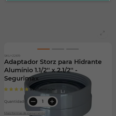
View larger image
View larger image
View larger image
SKU=
22619
Adaptador Storz para Hidrante
Alumínio 1.1/2'' x 2.1/2'' -
Segurimax
5.0
| 11 Avaliações
Quantidade:
Mais formas de pagamento