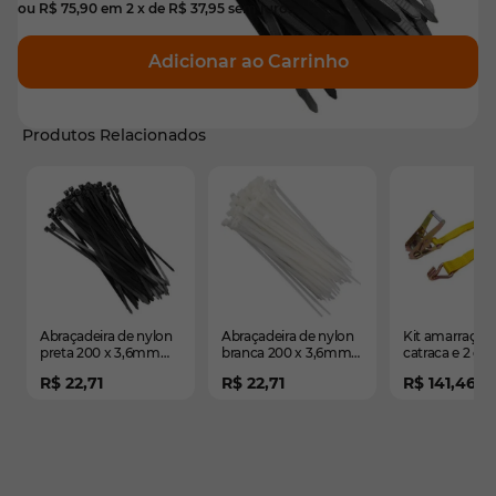
ou
R$ 75,90
em
2
x de
R$ 37,95
sem juros
Adicionar ao Carrinho
Produtos Relacionados
É possível navegar pelos elementos do carrossel usando
Pressione para pular o carrossel
Pressione para ir para a navegação em carrossel
Abraçadeira de nylon
Abraçadeira de nylon
Kit amarração
preta 200 x 3,6mm
branca 200 x 3,6mm
catraca e 2 ga
com 100 pçs -
com 100 pçs -
9mx50mm -
R$ 22,71
R$ 22,71
R$ 141,46
200x3,6mm
200x3,6mm
Resistência 5