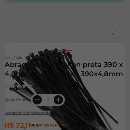
View larger image
SKU=
26118
Abraçadeira de nylon preta 390 x
4,8mm com 100pçs - 390x4,8mm
0.0
| 0 Avaliações
Quantidade:
Mais formas de pagamento
R$ 72,11
UNID
À VISTA NO PIX