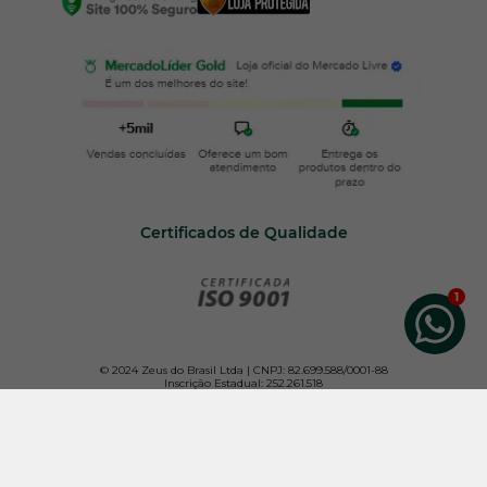
Certificados de Qualidade
© 2024 Zeus do Brasil Ltda | CNPJ: 82.699.588/0001-88
Inscrição Estadual: 252.261.518
Todos os direitos reservados. Para melhor atender nossos clientes, não vendemos por
atacado e reservamo-nos o direito de limitar, por cliente, a quantidade dos produtos
anunciados.
Os preços e condições da loja virtual estão sujeitos a alterações. Em caso de
divergência de preços no site, o valor válido é o do Carrinho de Compras.
Imagens de produtos meramente ilustrativas. Vendas exclusivas pela internet. Não
trabalhamos com representantes ou outros canais de venda.