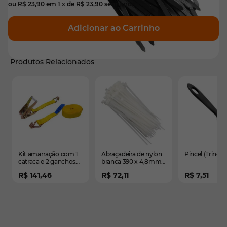
ou
R$ 23,90
em
1
x de
R$ 23,90
sem juros
Adicionar ao Carrinho
Produtos Relacionados
É possível navegar pelos elementos do carrossel usando
Pressione para pular o carrossel
Pressione para ir para a navegação em carrossel
Kit amarração com 1
Abraçadeira de nylon
Pincel (Trincha)
catraca e 2 ganchos
branca 390 x 4,8mm
9mx50mm -
com 100pçs -
R$ 141,46
R$ 72,11
R$ 7,51
Resistência 5TON
390x4,8mm