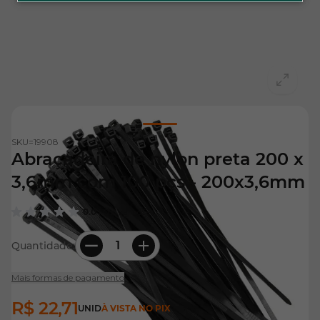
View larger image
SKU=
19908
Abraçadeira de nylon preta 200 x
3,6mm com 100 pçs - 200x3,6mm
0.0
| 0 Avaliações
Quantidade:
Mais formas de pagamento
R$ 22,71
UNID
À VISTA NO PIX