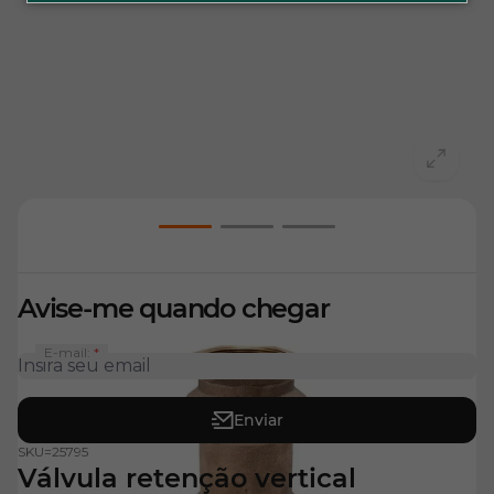
View larger image
View larger image
View larger image
Avise-me quando chegar
E-mail:
Enviar
SKU=
25795
Válvula retenção vertical