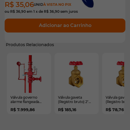
R$ 35,06
UNID
À VISTA NO PIX
ou
R$ 36,90
em
1
x de
R$ 36,90
sem juros
Adicionar ao Carrinho
Produtos Relacionados
É possível navegar pelos elementos do carrossel usando
Pressione para pular o carrossel
Pressione para ir para a navegação em carrossel
Válvula governo
Válvula gaveta
Válvula gaveta
alarme flangeada
(Registro bruto) 2"
(Registro bruto)
completa - 4 pol.
Latão - Segurimax
Latão
R$ 7.999,86
R$ 185,16
R$ 78,76