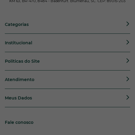
KM 63, BR-470, 8484 - Badenfurt. Blumenau, SC. CEP: 89015-203
Categorias
Institucional
Políticas do Site
Atendimento
Meus Dados
Fale conosco