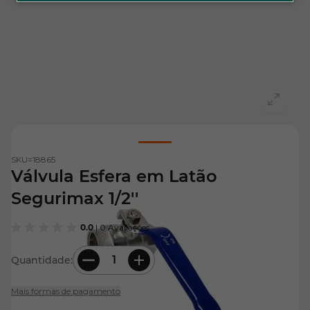
View larger image
SKU=
18865
Válvula Esfera em Latão
Segurimax 1/2''
0.0
| 0 Avaliações
Quantidade:
Mais formas de pagamento