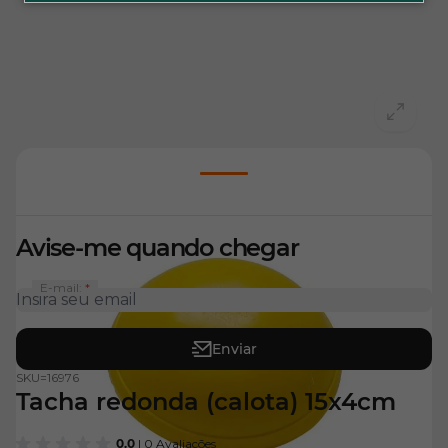
View larger image
Avise-me quando chegar
E-mail:
Enviar
SKU=
16976
Tacha redonda (calota) 15x4cm
0.0
| 0 Avaliações