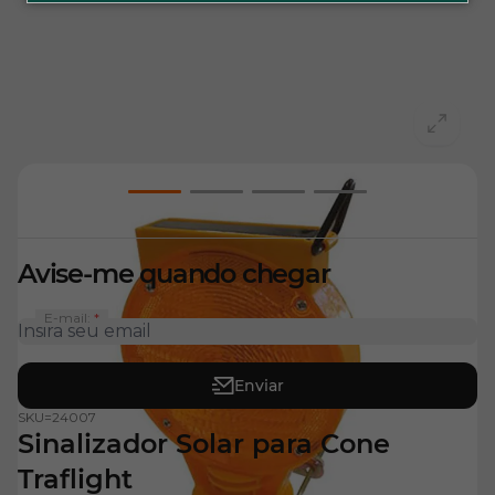
View larger image
View larger image
View larger image
View larger imag
Avise-me quando chegar
E-mail:
Enviar
SKU=
24007
Sinalizador Solar para Cone
Traflight