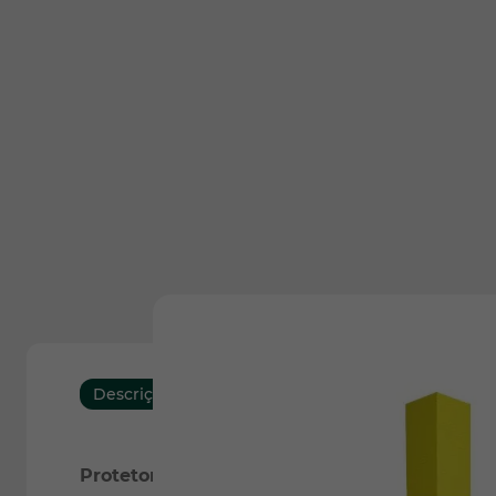
Descrição
Características
Protetor de Coluna (Cantoneira) - 10x10x75