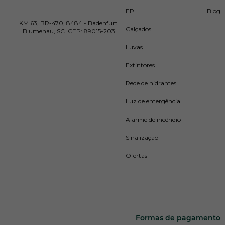
EPI
Blog
KM 63, BR-470, 8484 - Badenfurt.
Calçados
Blumenau, SC. CEP: 89015-203
Luvas
Extintores
Rede de hidrantes
Luz de emergência
Alarme de incêndio
Sinalização
Ofertas
Formas de pagamento