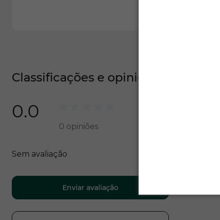
Classificações e opiniões
0.0
0
opiniões
Sem avaliação
Enviar avaliação