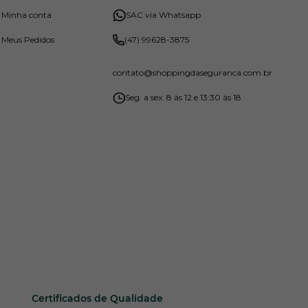
Minha conta
SAC via Whatsapp
Meus Pedidos
(47) 99628-3875
contato
@shoppingdaseguranca.com.br
Seg. a sex. 8 às 12 e 13:30 às 18
Certificados de Qualidade