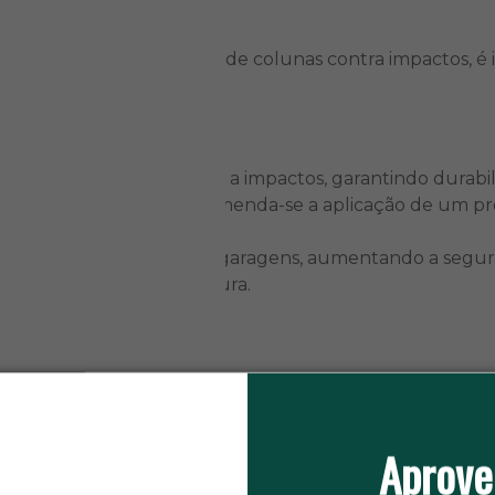
 para proteger as quinas de colunas contra impactos, é id
ce excelente resistência a impactos, garantindo durabil
ato (não fornecida). Recomenda-se a aplicação de um pr
a as quinas de colunas em garagens, aumentando a segur
largura e 750mm de altura.
mentos, contribuindo para a segurança e preservação d
Aprove
os com
protetores de parede, colunas e para-choques.