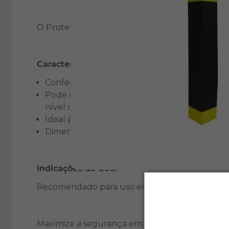
O Protetor de Coluna (Cantoneira) foi projetado
Características:
Confeccionado em borracha texturizada, ofere
Pode ser facilmente fixado com cola de cont
nível do piso.
Ideal para evitar choques de veículos contr
Dimensões é 10mm de espessura x 100mm de 
Indicações de Uso:
Recomendado para uso em garagens e estaciona
Maximize a segurança em seus estacionament