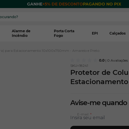
 POR
GANHE
+5% DE DESCONTO
PAGANDO NO PIX
Alarme de
Porta Corta
EPI
Calçados
Incêndio
Fogo
eira) para Estacionamento 10x100x750mm - Amarelo e Preto
0.0
| 0 Avaliações
SKU=
18241
Protetor de Colu
Estacionamento
Avise-me quando
E-mail: