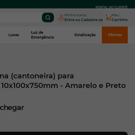
PARCELE EM
ATÉ 3X SEM JUROS
NO BOLETO CNPJ*
PORTAL DO CLIENTE
Minha conta
Meu
Entre ou Cadastre-se
Carrinho
Luz de
Luvas
Sinalização
Ofertas
Emergência
na (cantoneira) para
 10x100x750mm - Amarelo e Preto
 chegar