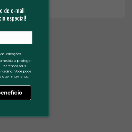
o de e-mail
io especial!
omunicações.
ometida a proteger
tilizaremos seus
rketing. Você pode
qualquer momento.
enefício