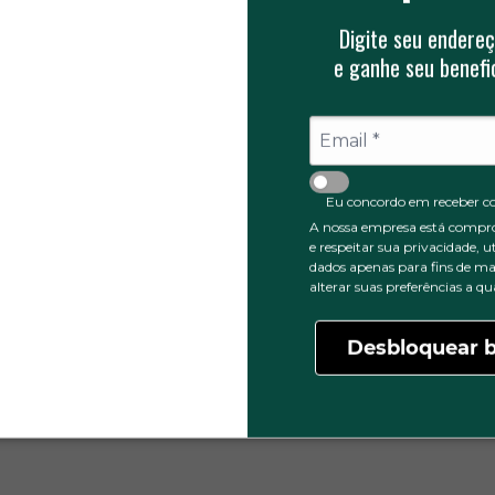
Digite seu endereç
e ganhe seu benefic
0
5 ESTRELAS
0
4 ESTRELAS
Eu concordo em receber c
0
3 ESTRELAS
A nossa empresa está compr
e respeitar sua privacidade, u
0
2 ESTRELAS
dados apenas para fins de ma
0
1 ESTRELA
alterar suas preferências a 
Desbloquear b