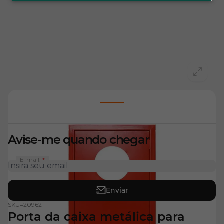
View larger image
Avise-me quando chegar
E-mail:
Enviar
SKU=
20962
Porta da caixa metálica para