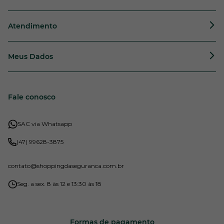
Atendimento
Meus Dados
Fale conosco
SAC via Whatsapp
(47) 99628-3875
contato
@shoppingdaseguranca.com.br
Seg. a sex. 8 às 12 e 13:30 às 18
Formas de pagamento