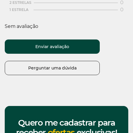
0
2 ESTRELAS
0
1 ESTRELA
Sem avaliação
Enviar avaliação
Perguntar uma dúvida
Quero me cadastrar para
receber
ofertas
exclusivas!