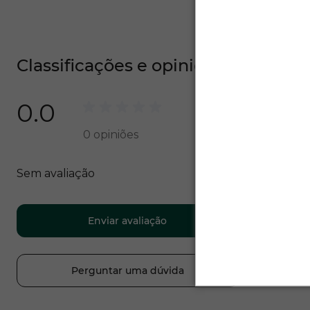
Classificações e opiniões
0.0
0
opiniões
Sem avaliação
Enviar avaliação
Perguntar uma dúvida