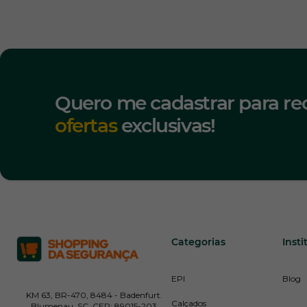
Quero me cadastrar para re
ofertas
exclusivas!
Categorias
Insti
EPI
Blog
KM 63, BR-470, 8484 - Badenfurt.
Calçados
Blumenau, SC. CEP: 89015-203