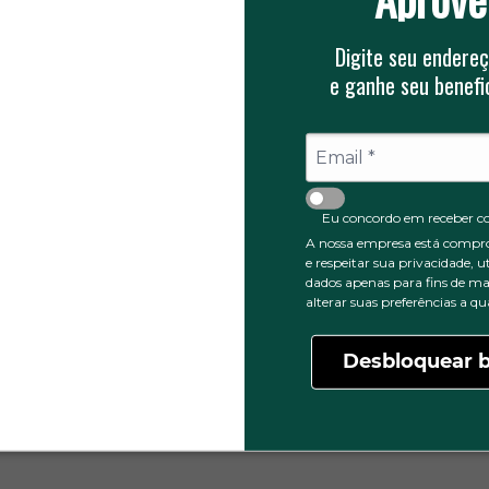
Digite seu endereç
e ganhe seu benefic
0
5 ESTRELAS
0
4 ESTRELAS
0
3 ESTRELAS
0
2 ESTRELAS
0
1 ESTRELA
Eu concordo em receber c
A nossa empresa está compr
e respeitar sua privacidade, u
dados apenas para fins de ma
alterar suas preferências a 
Desbloquear b