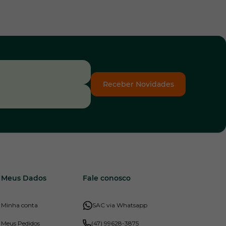
Receber Novidades
Meus Dados
Fale conosco
Minha conta
SAC via Whatsapp
Meus Pedidos
(47) 99628-3875