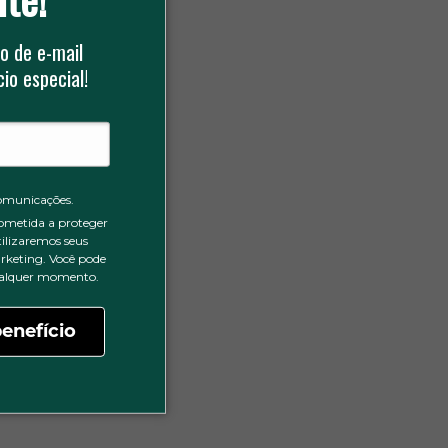
o de e-mail
io especial!
omunicações.
ometida a proteger
tilizaremos seus
rketing. Você pode
qualquer momento.
enefício