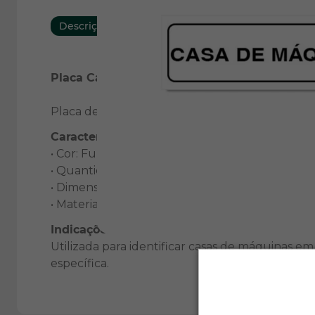
Descrição
Características
Placa Casa de Máquinas de PVC 19x6cm
Placa de identificação fabricada em PVC, ideal p
Características:
• Cor: Fundo branco com descrição preta.
• Quantidade: 01 peça.
• Dimensões: 19x6cm.
• Material: PVC de alta qualidade.
Indicações de Uso:
Utilizada para identificar casas de máquinas em 
específica.