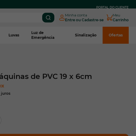
PARCELE EM
ATÉ 3X SEM JUROS
NO BOLETO CNPJ*
PORTAL DO CLIENTE
Minha conta
Meu
Entre ou Cadastre-se
Carrinho
Luz de
Luvas
Sinalização
Ofertas
Emergência
áquinas de PVC 19 x 6cm
IX
 juros