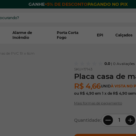
 POR
GANHE
+5% DE DESCONTO
PAGANDO NO PIX
Alarme de
Porta Corta
EPI
Calçados
Incêndio
Fogo
nas de PVC 19 x 6cm
0.0
| 0 Avaliações
SKU=
17143
Placa casa de m
R$ 4,66
UNID
À VISTA NO P
ou
R$ 4,90
em
1
x de
R$ 4,90
sem
Mais formas de pagamento
Quantidade: