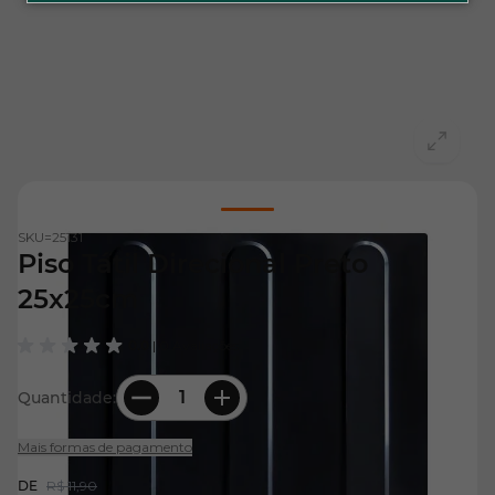
View larger image
SKU=
25131
Piso Tátil Direcional Preto
25x25cm
0.0
| 0 Avaliações
Quantidade:
Mais formas de pagamento
R$ 11,90