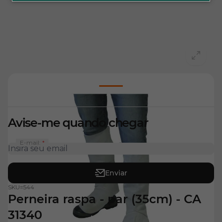
View larger image
Avise-me quando chegar
E-mail:
Enviar
SKU=
544
Perneira raspa - par (35cm) - CA
31340