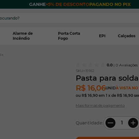
 POR
GANHE
+5% DE DESCONTO
PAGANDO NO PIX
Alarme de
Porta Corta
EPI
Calçados
Incêndio
Fogo
da
0.0
| 0 Avaliações
SKU=
19162
Pasta para solda
R$ 16,06
UNID
À VISTA NO
ou
R$ 16,90
em
1
x de
R$ 16,90
se
Mais formas de pagamento
Quantidade: