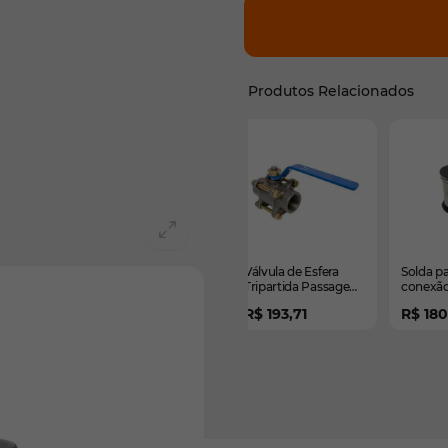
Produtos Relacionados
É possível navegar pelos 
Pressione para pular o ca
Válvula de Esfera
Solda pa
Tripartida Passagem
conexão
Plena
R$ 193,71
R$ 180