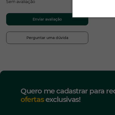
Sem avaliação
Enviar avaliação
Perguntar uma dúvida
Quero me cadastrar para re
ofertas
exclusivas!