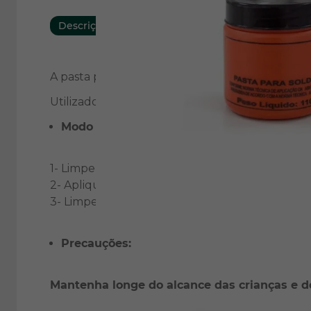
Descrição
Características
A pasta para solda possui agentes que eliminam
Utilizado no processo de soldagem para unir t
Modo de usar:
1- Limpe as superfícies a serem soldadas remo
2- Aplique a pasta para soldar e aqueça até torn
3- Limpe novamente o local e execute a soldag
Precauções:
Mantenha longe do alcance das crianças e d