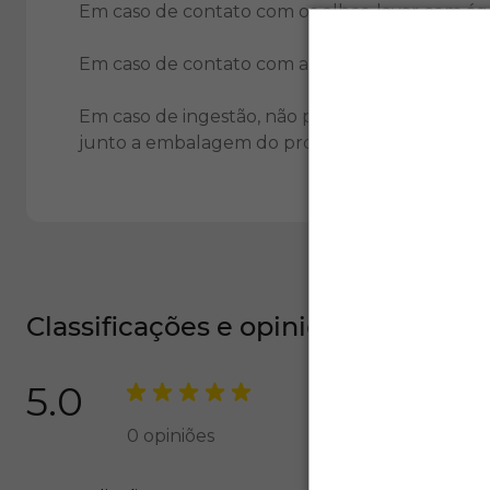
Em caso de contato com os olhos, lavar com á
Em caso de contato com a pele, lavar com sab
Em caso de ingestão, não provocar vômito e con
junto a embalagem do produto).
Classificações e opiniões
5.0
0
opiniões