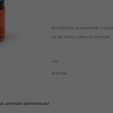
 os óxidos contidos no ar atmosférico, preparando a sup
ubos de cobre com conexões de latão, cobre ou bronze.
vendo totalmente os resíduos;
ar-se líquida;
em o estanho de sua preferência.
os animais domésticos!