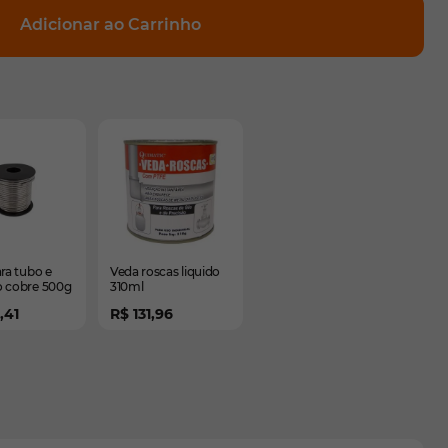
Adicionar ao Carrinho
elementos do carrossel usando a tecla tab. Você pode pula
rrossel
ra tubo e
Veda roscas liquido
 cobre 500g
310ml
,41
R$ 131,96