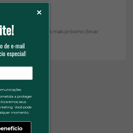
ite!
rmações toxicológicas mais próximo (levar
o de e-mail
io especial!
omunicações.
ometida a proteger
tilizaremos seus
rketing. Você pode
qualquer momento.
enefício