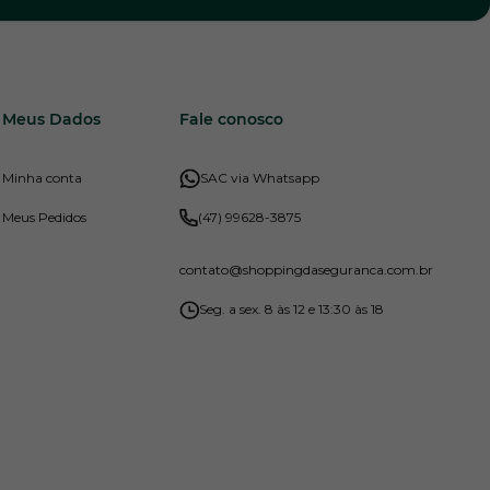
Meus Dados
Fale conosco
Minha conta
SAC via Whatsapp
Meus Pedidos
(47) 99628-3875
contato
@shoppingdaseguranca.com.br
Seg. a sex. 8 às 12 e 13:30 às 18