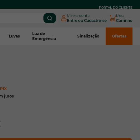
PARCELE EM
ATÉ 3X SEM JUROS
NO BOLETO CNPJ*
PORTAL DO CLIENTE
Minha conta
Meu
Entre ou Cadastre-se
Carrinho
Luz de
Luvas
Sinalização
Ofertas
Emergência
 PIX
m juros