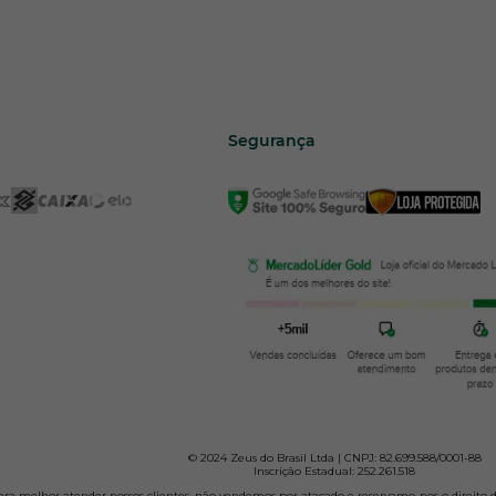
Segurança
© 2024 Zeus do Brasil Ltda | CNPJ: 82.699.588/0001-88
Inscrição Estadual: 252.261.518
 Para melhor atender nossos clientes, não vendemos por atacado e reservamo-nos o direito d