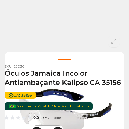
View larger image
SKU=
29030
Óculos Jamaica Incolor
Antiembaçante Kalipso CA 35156
CA: 35156
Documento oficial do Ministério do Trabalho
0.0
| 0 Avaliações