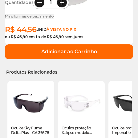
Quantidade:
Mais formas de pagamento
R$ 44,56
UNID
À VISTA NO PIX
ou
R$ 46,90
em
1
x de
R$ 46,90
sem juros
Adicionar ao Carrinho
Produtos Relacionados
É possível navegar pelos elementos do carrossel usando
Pressione para pular o carrossel
Pressione para ir para a navegação em carrossel
Óculos Sky Fume
Óculos proteção
Óculos proteç
Delta Plus - CA 39878
Kalipso modelo
Imperial lente 
esportivo lente incolor
CA 28018