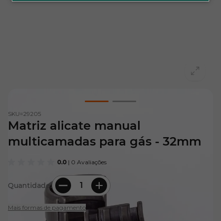
View larger image
View larger image
SKU=
29205
Matriz alicate manual
multicamadas para gás - 32mm
0.0
| 0 Avaliações
Quantidade:
Mais formas de pagamento