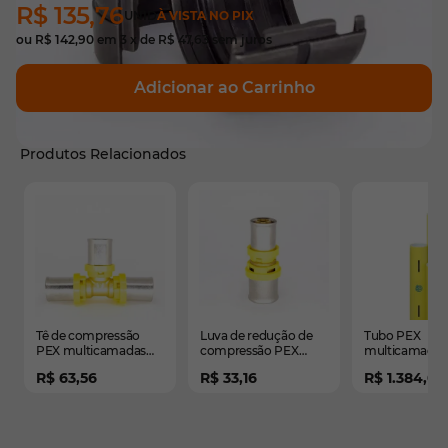
R$ 135,76
UNID
À VISTA NO PIX
ou
R$ 142,90
em
3
x de
R$ 47,63
sem juros
Adicionar ao Carrinho
Produtos Relacionados
É possível navegar pelos elementos do carrossel usando
Pressione para pular o carrossel
Pressione para ir para a navegação em carrossel
Tê de compressão
Luva de redução de
Tubo PEX
PEX multicamadas
compressão PEX
multicamadas
para gás - 25mm
multicamadas para
amarelo para 
R$ 63,56
R$ 33,16
R$ 1.384,06
gás - 25x20mm
32mm 1 pol. -