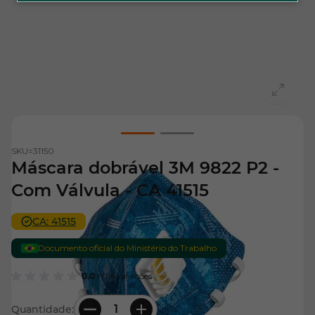
View larger image
View larger image
SKU=
31150
Máscara dobrável 3M 9822 P2 -
Com Válvula - CA 41515
CA: 41515
Documento oficial do Ministério do Trabalho
0.0
| 0 Avaliações
Quantidade: