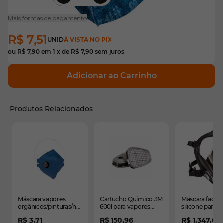
Mais formas de pagamento
R$ 7,51
UNID
À VISTA NO PIX
ou
R$ 7,90
em
1
x de
R$ 7,90
sem juros
Adicionar ao Carrinho
Produtos Relacionados
É possível navegar pelos elementos do carrossel usando
Pressione para pular o carrossel
Pressione para ir para a navegação em carrossel
Máscara vapores
Cartucho Químico 3M
Máscara facial 
orgânicos/pinturas/névoas
6001 para vapores
silicone para 2 f
(V.O.P2) com válvula-
orgânicos (2
Opti-fit - CA 3
R$ 3,71
R$ 150,96
R$ 1.347,01
PRO SAFETY - CA
unidades)