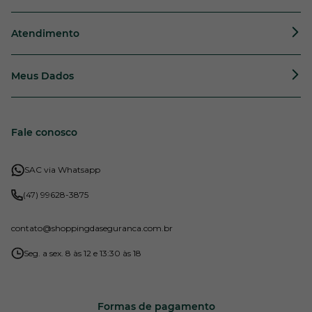
Atendimento
Meus Dados
Fale conosco
SAC via Whatsapp
(47) 99628-3875
contato
@shoppingdaseguranca.com.br
Seg. a sex. 8 às 12 e 13:30 às 18
Formas de pagamento