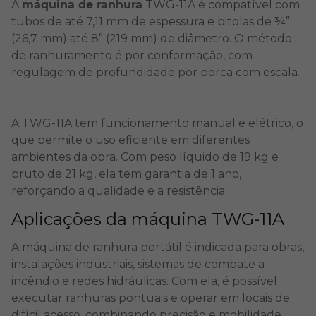
A
máquina de ranhura
TWG-11A é compatível com
tubos de até 7,11 mm de espessura e bitolas de ¾”
(26,7 mm) até 8” (219 mm) de diâmetro. O método
de ranhuramento é por conformação, com
regulagem de profundidade por porca com escala.
A TWG-11A tem funcionamento manual e elétrico, o
que permite o uso eficiente em
diferentes
ambientes
da obra. Com peso líquido de 19 kg e
bruto de 21 kg, ela tem garantia de 1 ano,
reforçando a qualidade e a resistência.
Aplicações da máquina TWG-11A
A máquina de ranhura portátil é indicada para obras,
instalações industriais, sistemas de
combate a
incêndio
e redes hidráulicas. Com ela, é possível
executar ranhuras pontuais e operar em locais de
difícil acesso, combinando precisão e mobilidade.