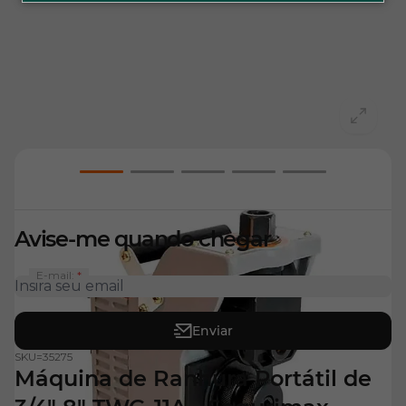
View larger image
View larger image
View larger image
View larger image
View larger i
Avise-me quando chegar
E-mail:
Enviar
SKU=
35275
Máquina de Ranhura Portátil de