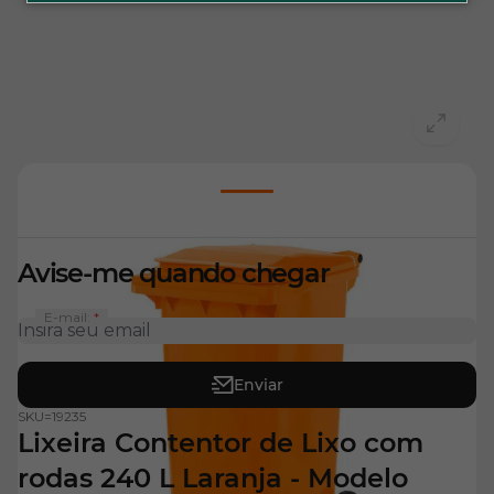
View larger image
Avise-me quando chegar
E-mail:
Enviar
SKU=
19235
Lixeira Contentor de Lixo com
rodas 240 L Laranja - Modelo