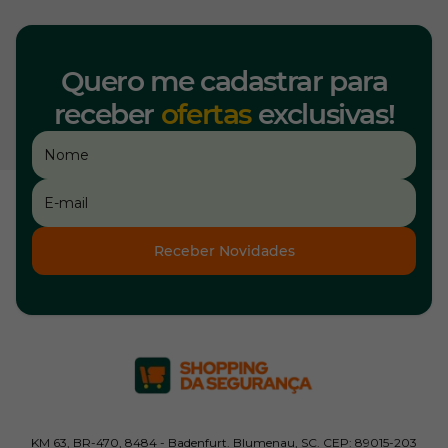
Quero me cadastrar para
receber
ofertas
exclusivas!
Receber Novidades
KM 63, BR-470, 8484 - Badenfurt. Blumenau, SC. CEP: 89015-203