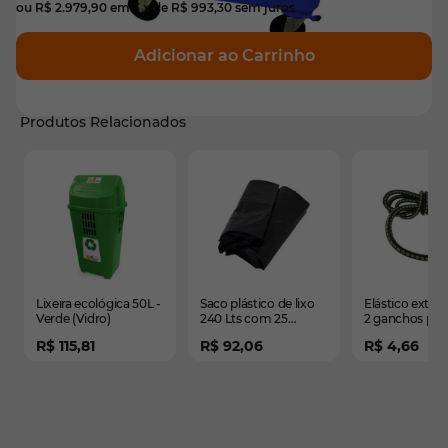
ou
R$ 2.979,90
em
3
x de
R$ 993,30
sem juros
Adicionar ao Carrinho
Produtos Relacionados
É possível navegar pelos elementos do carrossel usando
Pressione para pular o carrossel
Pressione para ir para a navegação em carrossel
Lixeira ecológica 50L -
Saco plástico de lixo
Elástico exte
Verde (Vidro)
240 Lts com 25
2 ganchos par
unidades
amarração de
R$ 115,81
R$ 92,06
R$ 4,66
bagagens 1,5