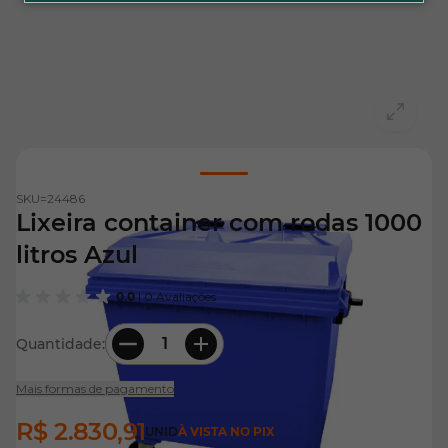
View larger image
SKU=
24486
Lixeira container com rodas 1000
litros Azul
0.0
| 0 Avaliações
Quantidade:
Mais formas de pagamento
R$ 2.830,91
UNID
À VISTA NO PIX