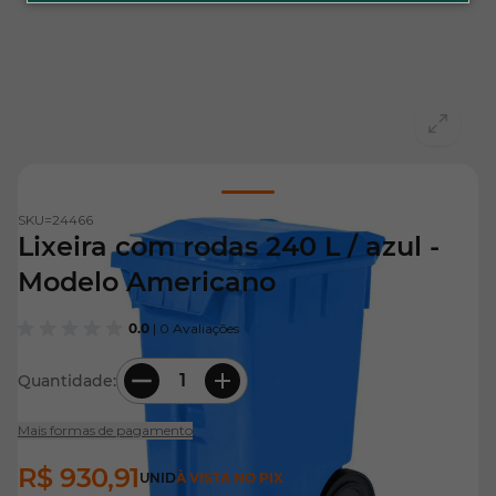
View larger image
SKU=
24466
Lixeira com rodas 240 L / azul -
Modelo Americano
0.0
| 0 Avaliações
Quantidade:
Mais formas de pagamento
R$ 930,91
UNID
À VISTA NO PIX