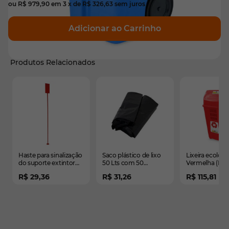
ou
R$ 979,90
em
3
x de
R$ 326,63
sem juros
Adicionar ao Carrinho
Produtos Relacionados
É possível navegar pelos elementos do carrossel usando
Pressione para pular o carrossel
Pressione para ir para a navegação em carrossel
Haste para sinalização
Saco plástico de lixo
Lixeira ecológi
do suporte extintor
50 Lts com 50
Vermelha (Plás
tripé (vermelho)
unidades
R$ 29,36
R$ 31,26
R$ 115,81