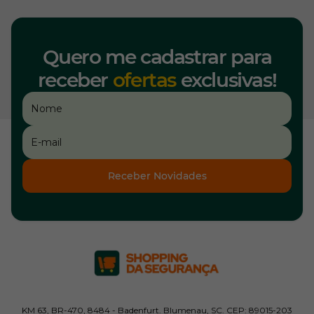
Quero me cadastrar para
receber
ofertas
exclusivas!
Receber Novidades
KM 63, BR-470, 8484 - Badenfurt. Blumenau, SC. CEP: 89015-203