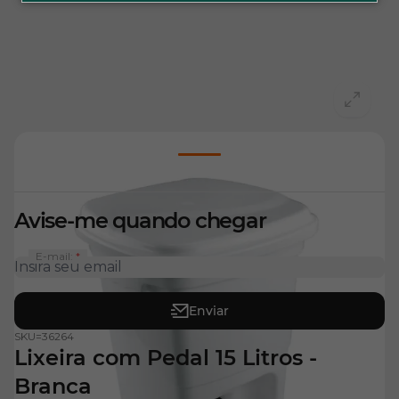
View larger image
Avise-me quando chegar
E-mail:
Enviar
SKU=
36264
Lixeira com Pedal 15 Litros -
Branca