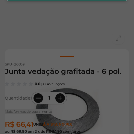
View larger image
SKU=
26689
Junta vedação grafitada - 6 pol.
0.0
| 0 Avaliações
Quantidade:
Mais formas de pagamento
R$ 66,41
UNID
À VISTA NO PIX
ou
R$ 69,90
em
2
x de
R$ 34,95
sem juros