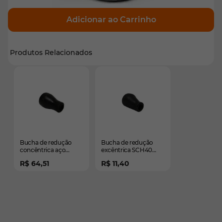
Adicionar ao Carrinho
Produtos Relacionados
É possível navegar pelos elementos do carrossel usando
Pressione para pular o carrossel
Pressione para ir para a navegação em carrossel
Bucha de redução
Bucha de redução
concêntrica aço
excêntrica SCH40
carbono SCH40 para
para solda - 6 pol. x 5
R$ 64,51
R$ 11,40
solda - 4 pol. x 2 pol.
pol.