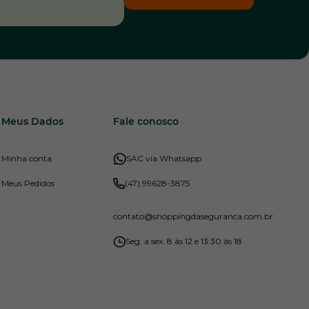
Meus Dados
Fale conosco
Minha conta
SAC via Whatsapp
Meus Pedidos
(47) 99628-3875
contato
@shoppingdaseguranca.com.br
Seg. a sex. 8 às 12 e 13:30 às 18