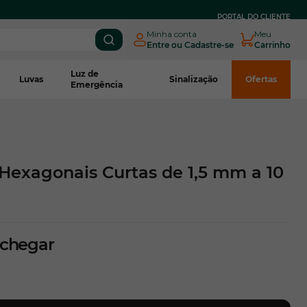
PARCELE EM
ATÉ 3X SEM JUROS
NO BOLETO CNPJ*
PORTAL DO CLIENTE
Minha conta
Meu
Entre ou Cadastre-se
Carrinho
Luz de
Luvas
Sinalização
Ofertas
Emergência
Hexagonais Curtas de 1,5 mm a 10
 chegar