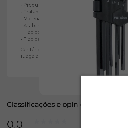
- Produzido em aço cromo vanádio, proporcion
- Tratamento fosfatizado preto, garantindo maio
- Material do corpo da chave:
Aço cromo vanád
- Acabamento da Chave: Fosfatizado preto
- Tipo da chave allen: Tipo "L" série curta
- Tipo da ponta da chave allen: Hexagonal
Contém:
1 Jogo de chaves allen, composto por um sup
Classificações e opiniões
0.0