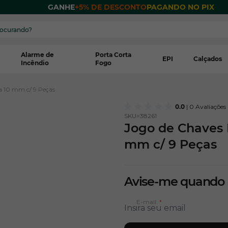
 POR
GANHE
+5% DE DESCONTO
PAGANDO NO PIX
Alarme de
Porta Corta
EPI
Calçados
Incêndio
Fogo
a 10 mm c/ 9 Peças
0.0
| 0 Avaliações
SKU=
38261
Jogo de Chaves 
mm c/ 9 Peças
Avise-me quando
E-mail: