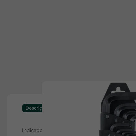
Descrição
Características
Indicado para apertar e soltar parafusos com s