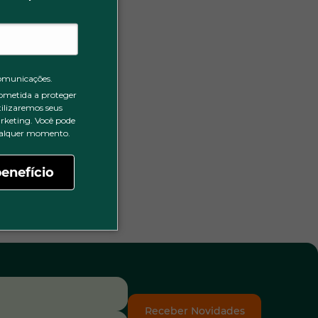
omunicações.
ometida a proteger
tilizaremos seus
rketing. Você pode
qualquer momento.
enefício
Receber Novidades