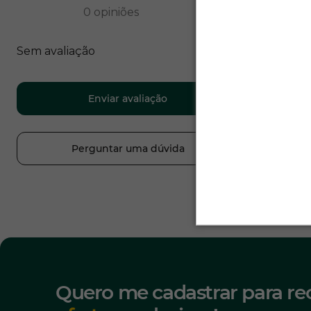
0
opiniões
Sem avaliação
Enviar avaliação
Perguntar uma dúvida
Quero me cadastrar para re