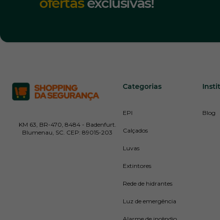
ofertas
exclusivas!
Categorias
Insti
EPI
Blog
KM 63, BR-470, 8484 - Badenfurt.
Calçados
Blumenau, SC. CEP: 89015-203
Luvas
Extintores
Rede de hidrantes
Luz de emergência
Alarme de incêndio