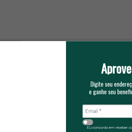
Aprove
T NBR 10898
, que regulamenta os sistemas de ilumina
o Zeus do Brasil,
referência nacional em soluções de s
Digite seu endereç
e ganhe seu benefic
6
5 ESTRELAS
Eu concordo em receber c