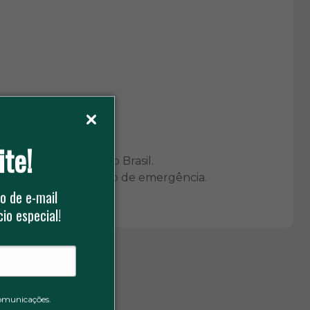
ite!
ção de emergência no Brasil.
egurança e iluminação de emergência.
o de e-mail
io especial!
omunicações.