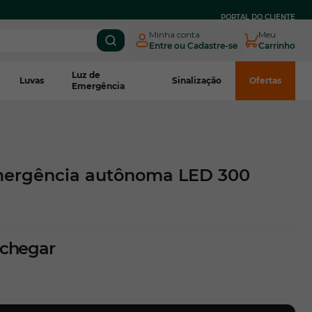
PARCELE EM
ATÉ 3X SEM JUROS
NO BOLETO CNPJ*
PORTAL DO CLIENTE
Minha conta
Meu
Entre ou Cadastre-se
Carrinho
Luz de
Luvas
Sinalização
Ofertas
Emergência
mergência autônoma LED 300
 chegar