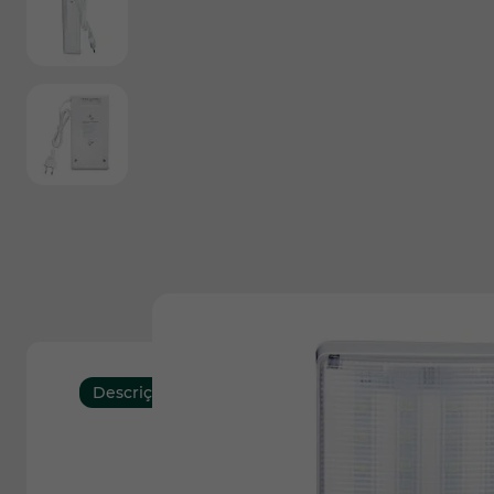
View larger image
Descrição
Características