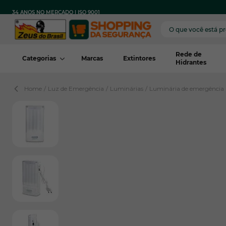
Pular para o conteúdo
FRETE
PARA TODO
COM COMPRA MÍNIMA
34 ANOS NO MERCADO | ISO 9001
GRÁTIS
BRASIL
REGIÃO*
Rede de
Categorias
Marcas
Extintores
Hidrantes
Home
/
Luz de Emergência
/
Luminárias
/
Luminária de emergênci
View larger image
View larger image
View larger image