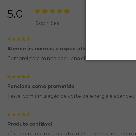
5.0
6
opiniões
Atende às normas e expectativas
Comprei para minha pequena clínica e passou tranqu
Funciona como prometido
Testei com simulação de corte de energia e acendeu
Produto confiável
Já comprei outros produtos da Segurimax e sempre 