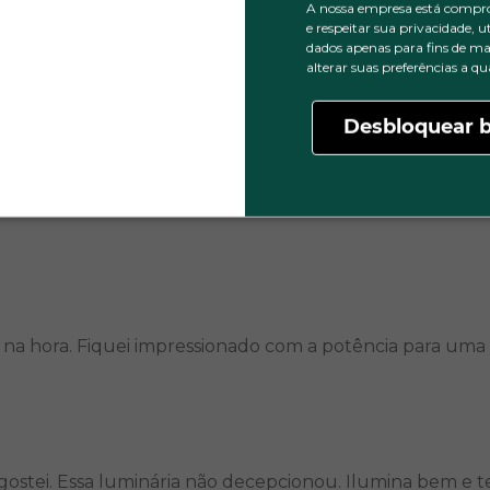
0
4 ESTRELAS
A nossa empresa está compr
0
3 ESTRELAS
e respeitar sua privacidade, u
dados apenas para fins de ma
0
2 ESTRELAS
alterar suas preferências a 
0
1 ESTRELA
Desbloquear b
ilamente na vistoria. Produto bem construído e dentro 
 na hora. Fiquei impressionado com a potência para uma
gostei. Essa luminária não decepcionou. Ilumina bem e