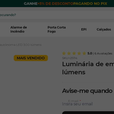
 POR
GANHE
+5% DE DESCONTO
PAGANDO NO PIX
Alarme de
Porta Corta
EPI
Calçados
Incêndio
Fogo
a autônoma LED 300 lúmens
5.0
| 6 Avaliações
MAIS VENDIDO
SKU=
25114
Luminária de e
lúmens
Avise-me quando
E-mail: