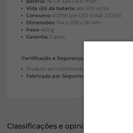
Bateria:
Ni-Cd 3,6V / 600 mAh
Vida útil da bateria:
até 500 ciclos
Consumo:
0,07W por LED (total: 2,52W)
Dimensões:
104 x 208 x 56 mm
Peso:
450 g
Garantia:
2 anos
Certificação e Segurança:
Produto em conformidade com a norma
ABN
Fabricado por Segurimax
, empresa do
Grup
Classificações e opiniões