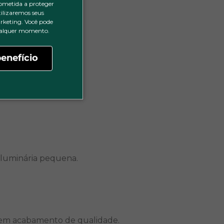
ometida a proteger
tilizaremos seus
rketing. Você pode
qualquer momento.
enefício
das normas.
 luminária pequena.
 tem acabamento de qualidade.