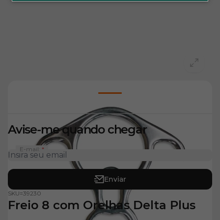
View larger image
Avise-me quando chegar
E-mail:
Enviar
SKU=
39230
Freio 8 com Orelhas Delta Plus