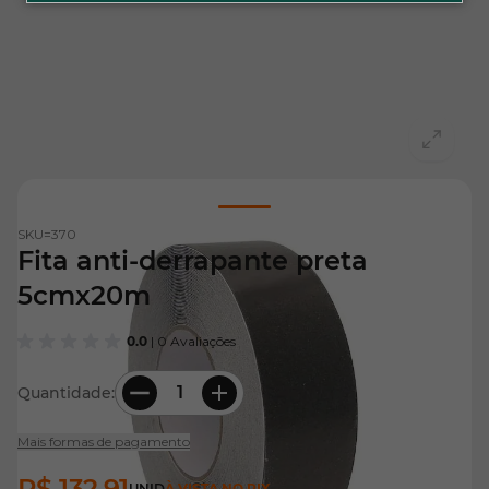
View larger image
SKU=
370
Fita anti-derrapante preta
5cmx20m
0.0
| 0 Avaliações
Quantidade:
Mais formas de pagamento
R$ 132,91
UNID
À VISTA NO PIX