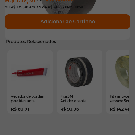
ou
R$ 139,90
em
3
x de
R$ 46,63
sem juros
Adicionar ao Carrinho
Produtos Relacionados
É possível navegar pelos elementos do carrossel usando
Pressione para pular o carrossel
Pressione para ir para a navegação em carrossel
Vedador de bordas
Fita 3M
Fita anti-derr
para fitas anti-
Antiderrapante
zebrada 5cm
derrapante 73gr
Salfety-Walk
R$ 60,71
R$ 93,96
R$ 142,41
Fosforescente Neon -
5m