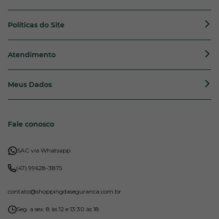
Políticas do Site
Atendimento
Meus Dados
Fale conosco
SAC via Whatsapp
(47) 99628-3875
contato
@shoppingdaseguranca.com.br
Seg. a sex. 8 às 12 e 13:30 às 18