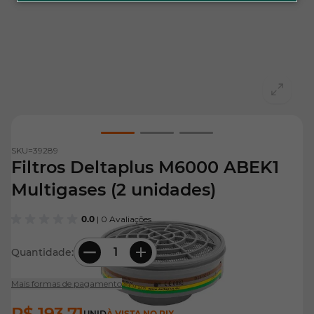
View larger image
View larger image
View larger image
SKU=
39289
Filtros Deltaplus M6000 ABEK1
Multigases (2 unidades)
0.0
| 0 Avaliações
Quantidade:
Mais formas de pagamento
R$ 193,71
UNID
À VISTA NO PIX