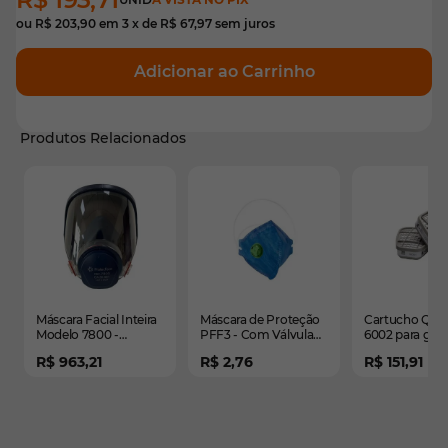
ou
R$ 203,90
em
3
x de
R$ 67,97
sem juros
Adicionar ao Carrinho
Produtos Relacionados
É possível navegar pelos elementos do carrossel usando
Pressione para pular o carrossel
Pressione para ir para a navegação em carrossel
Máscara Facial Inteira
Máscara de Proteção
Cartucho Quí
Modelo 7800 -
PFF3 - Com Válvula
6002 para gas
ProtecFace | CA
Delta Plus - CA 38505
ácidos (2 unid
R$ 963,21
R$ 2,76
R$ 151,91
50891