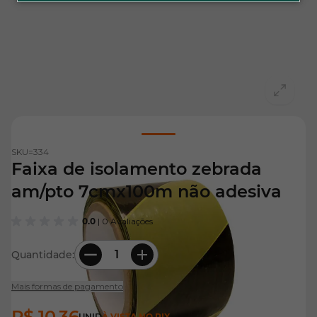
View larger image
SKU=
334
Faixa de isolamento zebrada
am/pto 7cmx100m não adesiva
0.0
| 0 Avaliações
Quantidade:
Mais formas de pagamento
R$ 10,36
UNID
À VISTA NO PIX