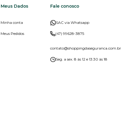
Meus Dados
Fale conosco
Minha conta
SAC via Whatsapp
Meus Pedidos
(47) 99628-3875
contato
@shoppingdaseguranca.com.br
Seg. a sex. 8 às 12 e 13:30 às 18