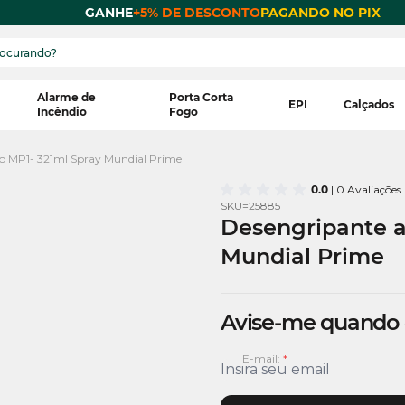
 POR
GANHE
+5% DE DESCONTO
PAGANDO NO PIX
Alarme de
Porta Corta
EPI
Calçados
Incêndio
Fogo
vo MP1- 321ml Spray Mundial Prime
0.0
| 0 Avaliações
SKU=
25885
Desengripante a
Mundial Prime
Avise-me quando
E-mail: