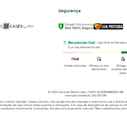
Segurança
© 2024 Zeus do Brasil Ltda | CNPJ: 82.699.588/0001-88
Inscrição Estadual: 252.261.518
 Para melhor atender nossos clientes, não vendemos por atacado e reservamo-nos o direito d
ondições da loja virtual estão sujeitos a alterações. Em caso de divergência de preços no si
 produtos meramente ilustrativas. Vendas exclusivas pela internet. Não trabalhamos com 