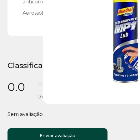
anticorrosiva, conservando peças metálicas da
Aerossol inflamável- Categoria 2 Corrosão irrita
Classificações e opiniões
0.0
0
opiniões
Sem avaliação
Enviar avaliação