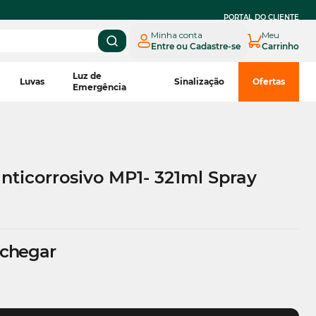
PARCELE EM
ATÉ 3X SEM JUROS
NO BOLETO CNPJ*
PORTAL DO CLIENTE
Minha conta
Meu
Entre ou Cadastre-se
Carrinho
Luz de
Luvas
Sinalização
Ofertas
Emergência
nticorrosivo MP1- 321ml Spray
 chegar