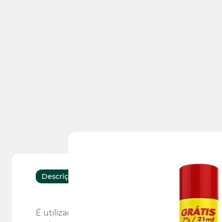
Descrição
Características
É utilizado para limpar, lubrificar e desengri