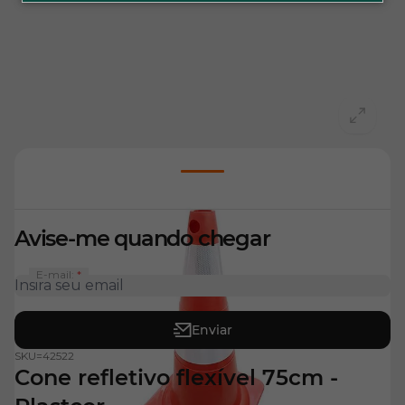
View larger image
Avise-me quando chegar
E-mail:
Enviar
SKU=
42522
Cone refletivo flexível 75cm -