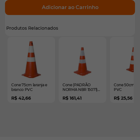
Adicionar ao Carrinho
Produtos Relacionados
É possível navegar pelos elementos do carrossel usando
Pressione para pular o carrossel
Pressione para ir para a navegação em carrossel
Cone 75cm laranja e
Cone (PADRÃO
Cone 50cm lar
branco PVC
NORMA NBR 15071)
PVC
refletivo flexível 75cm
R$ 42,66
R$ 161,41
R$ 25,56
lar/bco