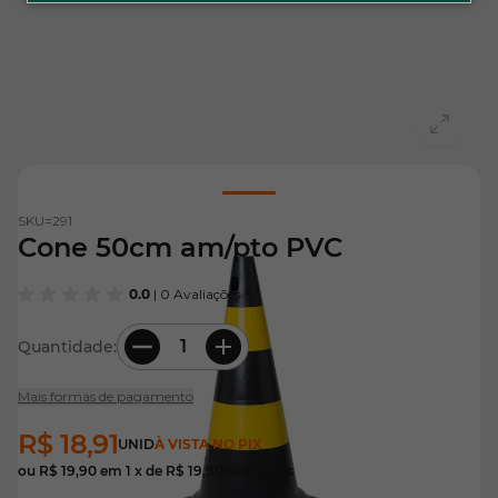
View larger image
SKU=
291
Cone 50cm am/pto PVC
0.0
| 0 Avaliações
Quantidade:
Mais formas de pagamento
R$ 18,91
UNID
À VISTA NO PIX
ou
R$ 19,90
em
1
x de
R$ 19,90
sem juros