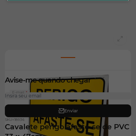
View larger image
Avise-me quando chegar
E-mail:
Enviar
SKU=
18936
Cavalete perigo afaste-se de PVC