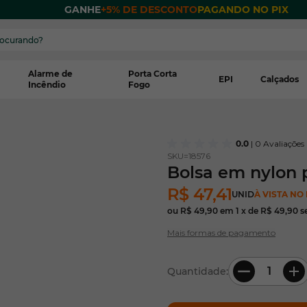
 POR
GANHE
+5% DE DESCONTO
PAGANDO NO PIX
Alarme de
Porta Corta
EPI
Calçados
Incêndio
Fogo
0.0
| 0 Avaliações
SKU=
18576
Bolsa em nylon
R$ 47,41
UNID
À VISTA NO 
ou
R$ 49,90
em
1
x de
R$ 49,90
s
Mais formas de pagamento
Quantidade: