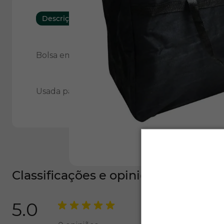
Descrição
Características
Bolsa em
nylon
para kit cargas perigosas, fech
Usada para guardar o kit caminhão.
Classificações e opiniões
5.0