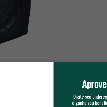
amento por ziper.
Aprove
0
5 ESTRELAS
0
4 ESTRELAS
Digite seu endereç
0
3 ESTRELAS
0
e ganhe seu benefic
2 ESTRELAS
0
1 ESTRELA