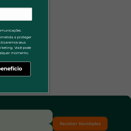
omunicações.
ometida a proteger
tilizaremos seus
rketing. Você pode
qualquer momento.
enefício
Receber Novidades