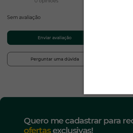
0
opiniões
Sem avaliação
Enviar avaliação
Perguntar uma dúvida
Quero me cadastrar para re
ofertas
exclusivas!