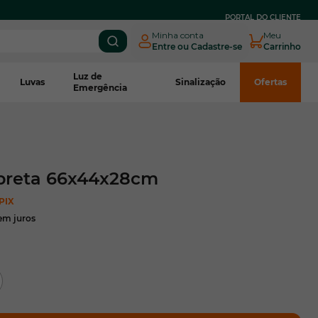
PARCELE EM
ATÉ 3X SEM JUROS
NO BOLETO CNPJ*
PORTAL DO CLIENTE
Minha conta
Meu
Entre ou Cadastre-se
Carrinho
Luz de
Luvas
Sinalização
Ofertas
Emergência
 preta 66x44x28cm
PIX
em juros