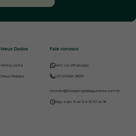
Meus Dados
Fale conosco
Minha conta
SAC via Whatsapp
Meus Pedidos
(47) 99628-3875
contato
@shoppingdaseguranca.com.br
Seg. a sex. 8 às 12 e 13:30 às 18