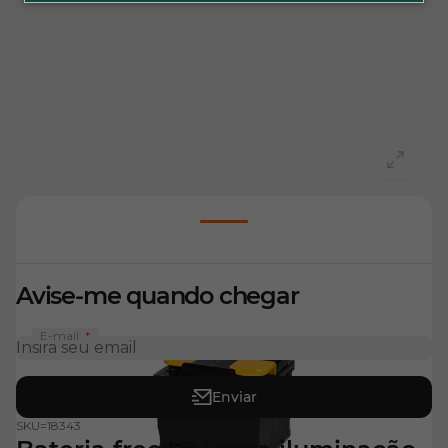
View larger image
Avise-me quando chegar
E-mail:
Enviar
SKU=
18343