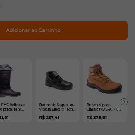
Adicionar ao Carrinho
elementos do carrossel usando a tecla tab. Você pode pula
rrossel
navegação em carrossel
 PVC Italbotas
Botina de Segurança
Botina Viposa
or preta, sem
Viposa Electro Tech -
Classic 17.9 SRC - CA
o, com amarra,
CA 50669
42177
81,61
R$ 237,41
R$ 379,91
 longo - CA
00