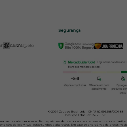
Segurança
© 2024 Zeus do Brasil Ltda | CNPJ: 82.699.588/0001-88
Inscrição Estadual: 252.261.518
 Para melhor atender nossos clientes, não vendemos por atacado e reservamo-nos o direito d
ondições da loja virtual estão sujeitos a alterações. Em caso de divergência de preços no si