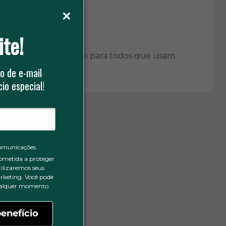
ite!
 resistência.
esempenho e proteção para todos que usam.
o de e-mail
io especial!
omunicações.
ometida a proteger
tilizaremos seus
rketing. Você pode
qualquer momento.
enefício