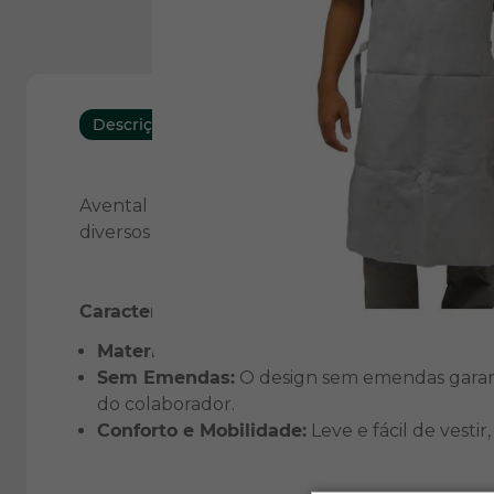
Descrição
Download
Características
Avental Raspa sem Emendas, com medidas de 100
diversos ambientes de trabalho, garantindo s
Características Principais:
Material de Alta Resistência:
Confeccionado 
Sem Emendas:
O design sem emendas garant
do colaborador.
Conforto e Mobilidade:
Leve e fácil de vest