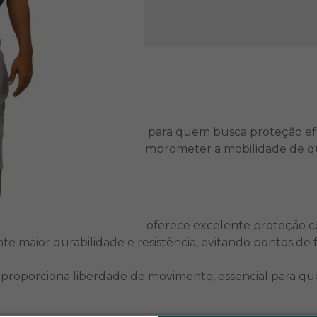
x60 cm, a escolha ideal para quem busca proteção efica
egurança e conforto sem comprometer a mobilidade de 
em raspa, robusto e que oferece excelente proteção co
e maior durabilidade e resistência, evitando pontos 
ir, proporciona liberdade de movimento, essencial para 