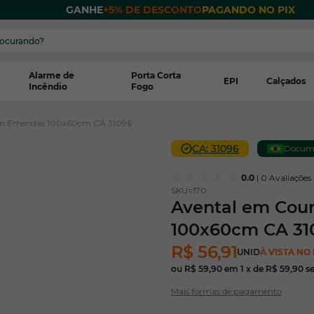
 POR
GANHE
+5% DE DESCONTO
PAGANDO NO PIX
Alarme de
Porta Corta
EPI
Calçados
Incêndio
Fogo
sem Emendas 100x60cm CA 31096
CA: 31096
Documen
0.0
| 0 Avaliações
SKU=
170
Avental em Cou
100x60cm CA 31
R$ 56,91
UNID
À VISTA NO 
ou
R$ 59,90
em
1
x de
R$ 59,90
s
Mais formas de pagamento