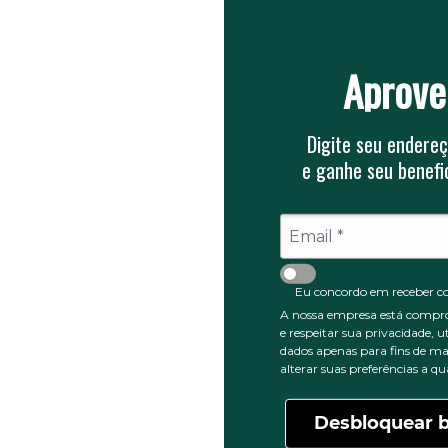
te uma higienização prática e rápida.
Aprove
, indústrias e outros ambientes que demandam proteção e
 o Avental Raspa sem Emendas 100x60 cm e garanta um d
Digite seu endereç
e ganhe seu benefic
0
5 ESTRELAS
Eu concordo em receber c
0
4 ESTRELAS
A nossa empresa está compr
0
3 ESTRELAS
e respeitar sua privacidade, u
0
dados apenas para fins de ma
2 ESTRELAS
alterar suas preferências a 
0
1 ESTRELA
Desbloquear b