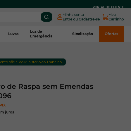
PARCELE EM
ATÉ 3X SEM JUROS
NO BOLETO CNPJ*
PORTAL DO CLIENTE
Minha conta
Meu
Entre ou Cadastre-se
Carrinho
Luz de
Luvas
Sinalização
Ofertas
Emergência
to oficial do Ministério do Trabalho
ro de Raspa sem Emendas
096
PIX
em juros