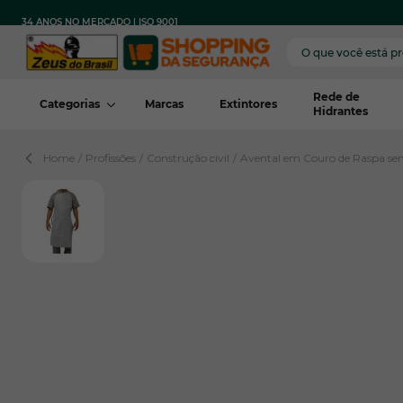
Pular para o conteúdo
FRETE
PARA TODO
COM COMPRA MÍNIMA
34 ANOS NO MERCADO | ISO 9001
GRÁTIS
BRASIL
REGIÃO*
Rede de
Categorias
Marcas
Extintores
Hidrantes
Home
/
Profissões
/
Construção civil
/
Avental em Couro de Raspa 
View larger image