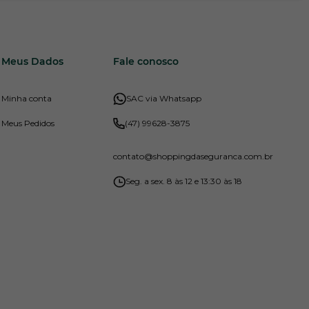
Meus Dados
Fale conosco
Minha conta
SAC via Whatsapp
Meus Pedidos
(47) 99628-3875
contato
@shoppingdaseguranca.com.br
Seg. a sex. 8 às 12 e 13:30 às 18