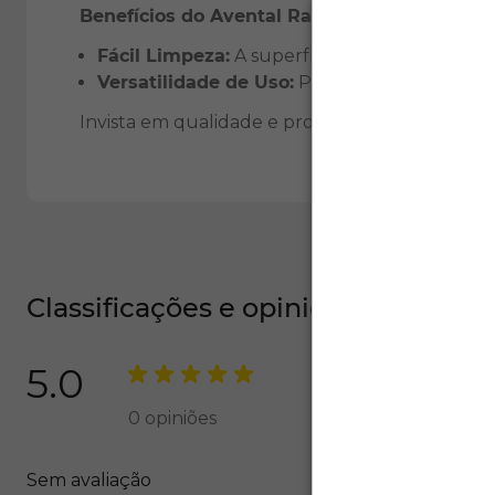
Benefícios do Avental Raspa sem Emendas:
Fácil Limpeza:
A superfície do material permi
Versatilidade de Uso:
Perfeito para fábricas
Invista em qualidade e proteção! Adquira já
Classificações e opiniões
5.0
0
opiniões
Sem avaliação